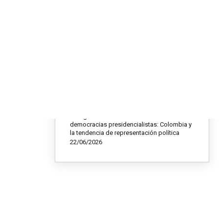
El Escudo de Silicio: Cómo Taiwán convirtió
su vulnerabilidad geopolítica en poder
global
09/07/2026
Mundial 2026: entre la fiesta global y el
dilema de la seguridad fronteriza
02/07/2026
ido
La pasión mundialista argentina
23/06/2026
l hace ya
sta los
El auge del voto outsider en las
democracias presidencialistas: Colombia y
la tendencia de representación política
22/06/2026
G