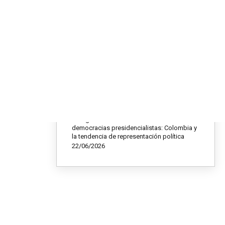
El Escudo de Silicio: Cómo Taiwán convirtió
su vulnerabilidad geopolítica en poder
global
09/07/2026
Mundial 2026: entre la fiesta global y el
dilema de la seguridad fronteriza
02/07/2026
La pasión mundialista argentina
23/06/2026
El auge del voto outsider en las
democracias presidencialistas: Colombia y
la tendencia de representación política
22/06/2026