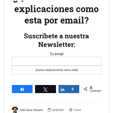
explicaciones como
esta por email?
Suscríbete a nuestra
Newsletter:
Tu email
8
Compartir
Twittear
Compartir
8
COMPARTIR
Julio Cesar Navarro
04/09/2017
12
min